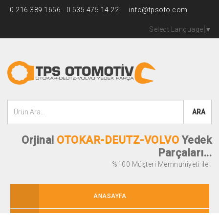
0 216 389 1656 - 0 535 475 14 22
info@tpsoto.com
Select Language
▼
ARA
Orjinal
OTOKAR-DEUTZ-VOLVO
Yedek
Parçaları...
%100 Müşteri Memnuniyeti ile..
ANASAYFA