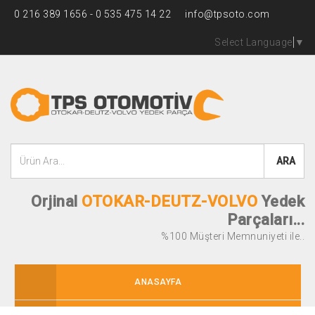
0 216 389 1656 - 0 535 475 14 22
info@tpsoto.com
Select Language
▼
ARA
Orjinal
OTOKAR-DEUTZ-VOLVO
Yedek
Parçaları...
%100 Müşteri Memnuniyeti ile..
ANASAYFA