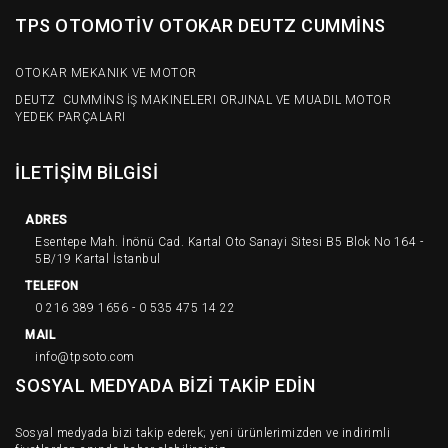
TPS OTOMOTİV OTOKAR DEUTZ CUMMİNS
OTOKAR MEKANIK VE MOTOR
DEUTZ CUMMİNS İŞ MAKINELERI ORJINAL VE MUADIL MOTOR
YEDEK PARÇALARI
İLETİŞİM BİLGİSİ
ADRES
Esentepe Mah. İnönü Cad. Kartal Oto Sanayi Sitesi B5 Blok No 164 -
5B/19 Kartal İstanbul
TELEFON
0 216 389 1656 - 0 535 475 14 22
MAIL
info@tpsoto.com
SOSYAL MEDYADA BİZİ TAKİP EDİN
Sosyal medyada bizi takip ederek; yeni ürünlerimizden ve indirimli