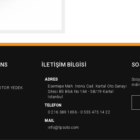
İNS
İLETİŞİM BİLGİSİ
SO
ADRES
Sosy
indir
Esentepe Mah. İnönü Cad. Kartal Oto Sanayi
OTOR YEDEK
Sitesi B5 Blok No 164 - 5B/19 Kartal
İstanbul
TELEFON
0 216 389 1656 - 0 535 475 14 22
MAIL
info@tpsoto.com