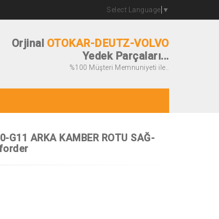
Select Language
▼
Orjinal
OTOKAR-DEUTZ-VOLVO
Yedek Parçaları...
%100 Müşteri Memnuniyeti ile..
30-G11 ARKA KAMBER ROTU SAĞ-
forder