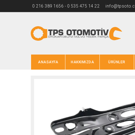
0 216 389 1656 - 0 535 475 14 22
info@tpsoto.
ANASAYFA
HAKKIMIZDA
ÜRÜNLER