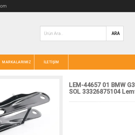
com
ARA
MARKALARIMIZ
İLETİŞİM
LEM-44657 01 BMW G
SOL 33326875104 Lem