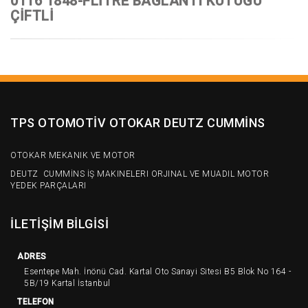
0116 1848-FLİTRE BAĞLANTI KÜTÜĞÜ
ÇİFTLİ
TPS OTOMOTİV OTOKAR DEUTZ CUMMİNS
OTOKAR MEKANIK VE MOTOR
DEUTZ CUMMİNS İŞ MAKINELERI ORJINAL VE MUADIL MOTOR
YEDEK PARÇALARI
İLETİŞİM BİLGİSİ
ADRES
Esentepe Mah. İnönü Cad. Kartal Oto Sanayi Sitesi B5 Blok No 164 -
5B/19 Kartal İstanbul
TELEFON