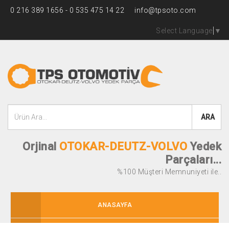
0 216 389 1656 - 0 535 475 14 22
info@tpsoto.com
Select Language
▼
ARA
Orjinal
OTOKAR-DEUTZ-VOLVO
Yedek
Parçaları...
%100 Müşteri Memnuniyeti ile..
ANASAYFA